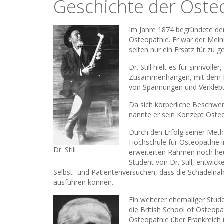
Geschichte der Oste
Im Jahre 1874 begründete der
Osteopathie. Er war der Mein
selten nur ein Ersatz für z
Dr. Still hielt es für sinnvo
Zusammenhängen, mit dem Pat
von Spannungen und Verklebun
Da sich körperliche Beschwe
nannte er sein Konzept Oste
Durch den Erfolg seiner Met
Hochschule für Osteopathie i
Dr. Still
erweiterten Rahmen noch heut
Student von Dr. Still, entwic
Selbst- und Patientenversuchen, dass die Schädel
ausführen können.
Ein weiterer ehemaliger Stude
die British School of Osteopa
Osteopathie über Frankreich 