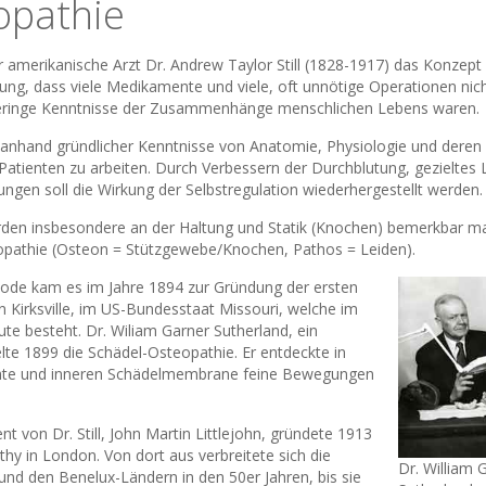
opathie
 amerikanische Arzt Dr. Andrew Taylor Still (1828-1917) das Konzept
ung, dass viele Medikamente und viele, oft unnötige Operationen nic
u geringe Kenntnisse der Zusammenhänge menschlichen Lebens waren.
ller, anhand gründlicher Kenntnisse von Anatomie, Physiologie und deren
ienten zu arbeiten. Durch Verbessern der Durchblutung, gezieltes
gen soll die Wirkung der Selbstregulation wiederhergestellt werden.
rden insbesondere an der Haltung und Statik (Knochen) bemerkbar m
opathie (Osteon = Stützgewebe/Knochen, Pathos = Leiden).
hode kam es im Jahre 1894 zur Gründung der ersten
n Kirksville, im US-Bundesstaat Missouri, welche im
e besteht. Dr. Wiliam Garner Sutherland, ein
kelte 1899 die Schädel-Osteopathie. Er entdeckte in
nähte und inneren Schädelmembrane feine Bewegungen
nt von Dr. Still, John Martin Littlejohn, gründete 1913
thy in London. Von dort aus verbreitete sich die
Dr. William 
und den Benelux-Ländern in den 50er Jahren, bis sie